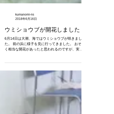
kumanomi-ns
2018年6月16日
ウミショウブが開花しました
6月14日は大潮、海ではウミショウブが咲きまし
た。 前の浜に様子を見に行ってきました。 おそら
く相当な開花があったと思われるのですが、実は
前の浜、ものすごくウミショウブが減っていま
す。 まさに激減。 そのため、海面が一面、真っ白
になるほどのことはありませんでした。...