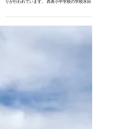
干立集落では、6月13日にシクワヨイ（初穂祝い）
が執り行われました。それから、あちこちで稲刈
りが行われています。 西表小中学校の学校水田
も、２２日と２７日で全部の稲刈りが終わりまし
た。 6月21日からは、干立の栄伸オジイが稲刈り
を開始。...