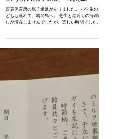
kumanomi-ns
2018年5月19日
保育所の親子遠足〜鳩間島へ〜
西表保育所の親子遠足がありました。 小学生の子
どもも連れて、鳩間島へ。 芝生と港近くの海岸に
しか滞在しませんでしたが、楽しい時間でした。
鳩間島に行くのは数年ぶり。 海の透明感を感じま
す。 帰り着いた上原港の海の色は…… 生活排水の
影響を考えざるを得ません。...