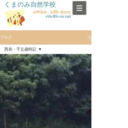
くまのみ自然学校
お申込み・お問い合わせ
info@k-ns.net
ブログ
西表・干立歳時記
全ての記事
コラム
ニュース
西表・干立歳時記
教育旅行レポート
お知らせ
モニタリング