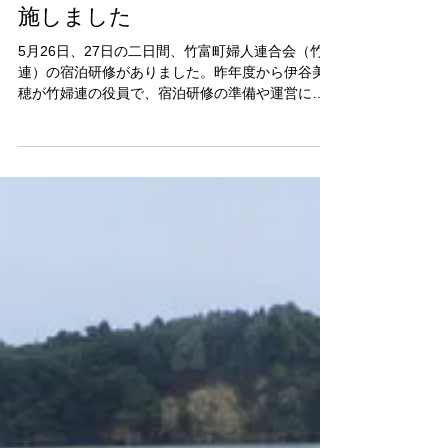
kumanomi-ns
2018年6月10日
ウタラ炭鉱跡トレッキングと海
岸漂着ゴミPGを竹婦連大会で実
施しました
5月26日、27日の二日間、竹富町婦人連合会（竹婦
連）の宿泊研修がありました。昨年度から伊谷美
穂が竹婦連の役員で、宿泊研修の準備や運営に携
わっていました。その中で、くまのみ的に関係あ
るものをご紹介します。 分科会「歴史の森トレッ
キング〜ウタラ炭鉱跡に行こう」 講師：伊谷
玄...