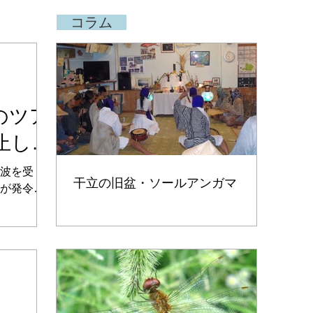
コラム
のツア
止しま
波を受
干立の旧盆・ソールアンガマ
が発令さ
来るために
ある石垣
、学校等
請が出さ