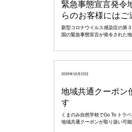
緊急事態宣言発令
らのお客様にはご
ただいています
新型コロナウイルス感染症の第３
国の緊急事態宣言が発令された地
お客様は、ツアーへの参加をご遠
いています。何卒ご了承ください
れる地域がある場合、その時点か
なります。既にご予約済みの場合
ンセル料無料で対応させていただき
2020年10月15日
地域共通クーポン
す
くまのみ自然学校でGo To トラ
地域共通クーポンが取り扱い可能
した。ツアー料金を現地でお支払