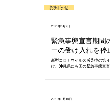
お知らせ
2021年6月2日
緊急事態宣言期間
ーの受け入れを停
す
新型コロナウイルス感染症の第４
け、沖縄県にも国の緊急事態宣言
れています。 加えて、西表島に
は必ず利用する石垣南ぬ島空港の
市は独自の非常事態宣言を発出し
休校など可能な限りの外出自粛要
れました。...
2021年1月10日