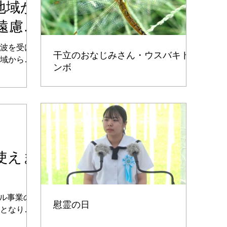
地域か
遠慮い
波を受け
干立のおなじみさん・ウスバキト
域からの
ンボ
慮いただ
。 追加さ
ら適用と
は、キャ
ます。...
使えま
ベル事業の
慰霊の日
となりま
いする場