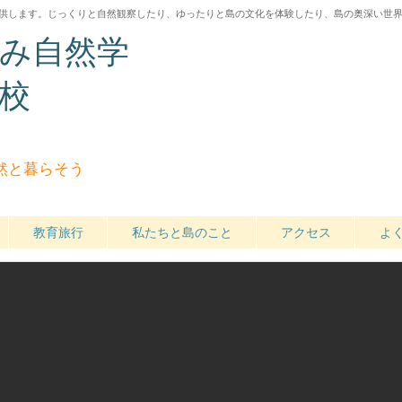
供します。じっくりと自然観察したり、ゆったりと島の文化を体験したり
、島の奥深い世
み自然学
校
然と暮らそう
教育旅行
私たちと島のこと
アクセス
よ