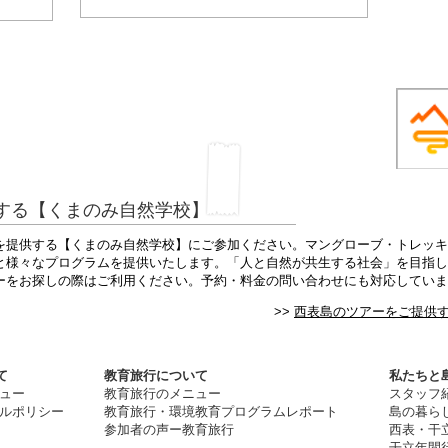
ご活用く
する【くまのみ自然学校】
を提供する【くまのみ自然学校】にご参加ください。マングローブ・トレッキ
と様々なプログラムを提供いたします。「人と自然が共生する社会」を目指し
ーをお探しの際はご利用ください。予約・料金の問い合わせにも対応していま
>>
西表島のツアーをご提供
て
教育旅行について
私たちと島
ュー
教育旅行のメニュー
スタッフ
ルポリシー
教育旅行・
環
境教育プログラムレポート
​島の暮ら
​参加者の声ー教育旅行
​西表・干
干立年間行