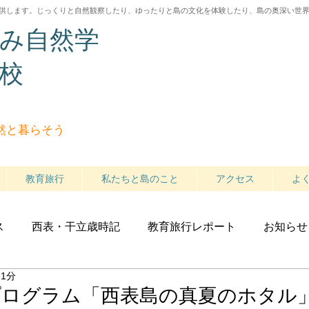
供します。じっくりと自然観察したり、ゆったりと島の文化を体験したり
、島の奥深い世
み自然学
校
然と暮らそう
教育旅行
私たちと島のこと
アクセス
よ
ス
西表・干立歳時記
教育旅行レポート
お知らせ
 1分
プログラム「西表島の真夏のホタル