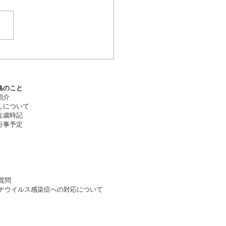
のこと​
紹介
しについて
立歳時記
事予定​
質問
ナウイルス感染症への対応について