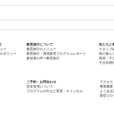
て
教育旅行について
私たちと島
ュー
教育旅行のメニュー
スタッフ
ルポリシー
教育旅行・
環
境教育プログラムレポート
​島の暮ら
​参加者の声ー教育旅行
​西表・干
干立年間行
ご予約・お問合わ
せ
アクセス
安全管理について
​事業概要
​プログラムの中止と変更・キャンセル
よくある
新型コロ