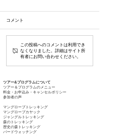
コメント
稲刈りシーズン
この投稿へのコメントは利用でき
台風８号接近に伴うお願
なくなりました。詳細はサイト所
い
有者にお問い合わせください。
ツアー&プログラムについて
ツアー＆プログラムのメニュー
料金・お申込み・キャンセルポリシー
​参加者の声
マングローブトレッキング
マングローブカヤック
ジャングルトレッキング
森のトレッキング
歴史の森トレッキング
バードウォッチング
リーフトレッキング