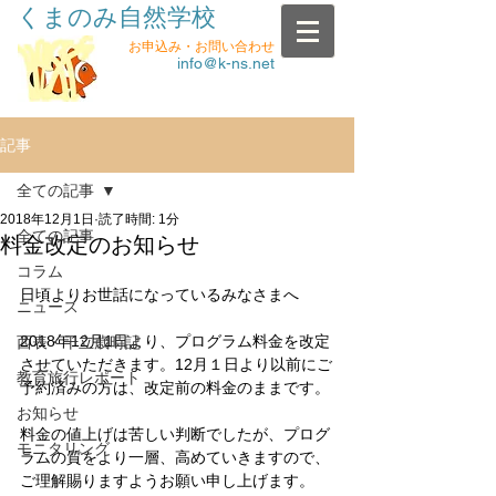
くまのみ自然学校
お申込み・お問い合わせ
info@k-ns.net
記事
全ての記事
2018年12月1日
読了時間: 1分
全ての記事
料金改定のお知らせ
コラム
日頃よりお世話になっているみなさまへ
ニュース
2018年12月1日より、プログラム料金を改定
西表・干立歳時記
させていただきます。12月１日より以前にご
教育旅行レポート
予約済みの方は、改定前の料金のままです。
お知らせ
料金の値上げは苦しい判断でしたが、プログ
モニタリング
ラムの質をより一層、高めていきますので、
ご理解賜りますようお願い申し上げます。