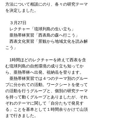
方法について相談にのり、各々の研究テーマ
を決定しました。
　３月27日
　レクチャー「琉球列島の生い立ち」
　亜熱帯林実習「西表島の森へ行こう」
　西表文化実習「景観から地域文化を読み解
こう」
　1時間ほどのレクチャーを終えて西表を含
む琉球列島の自然環境の成り立ち知ってか
ら、亜熱帯林へ出発。祖納岳を登ります。
　亜熱帯林実習では４つのテーマ別のグルー
プに分かれての活動。ワークシートを使って
の活動を行うグループと、個別の研究テーマ
を持って動くグループとありましたが、それ
ぞれのテーマに関して「自分たちで発見す
る」ことを基本として１時間余りかけて山頂
まで行きました。