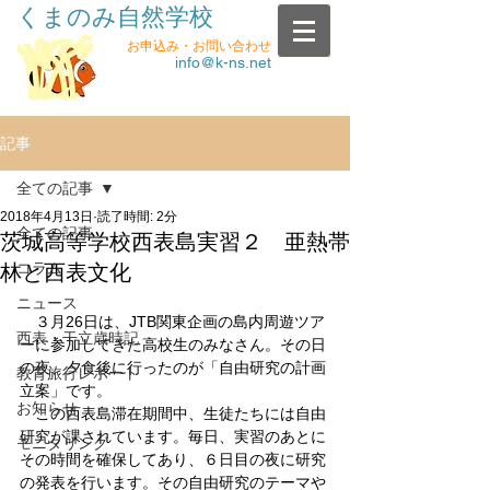
くまのみ自然学校
お申込み・お問い合わせ
info@k-ns.net
記事
全ての記事
2018年4月13日
読了時間: 2分
全ての記事
茨城高等学校西表島実習２ 亜熱帯
コラム
林と西表文化
ニュース
　３月26日は、JTB関東企画の島内周遊ツア
西表・干立歳時記
ーに参加してきた高校生のみなさん。その日
の夜、夕食後に行ったのが「自由研究の計画
教育旅行レポート
立案」です。
お知らせ
　この西表島滞在期間中、生徒たちには自由
研究が課されています。毎日、実習のあとに
モニタリング
その時間を確保してあり、６日目の夜に研究
の発表を行います。その自由研究のテーマや