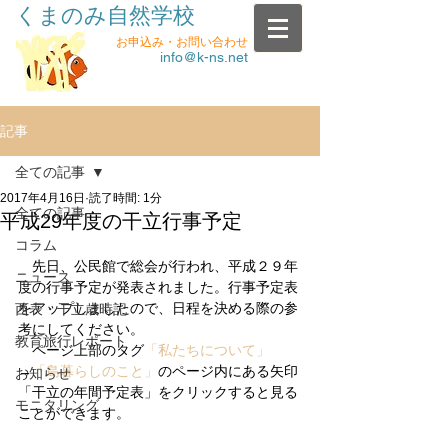
くまのみ自然学校
お申込み・お問い合わせ
info@k-ns.net
記事
全ての記事
2017年4月16日
読了時間: 1分
全ての記事
平成29年度の干立行事予定
コラム
　先日、公民館で総会が行われ、平成２９年
ニュース
度の行事予定が発表されました。行事予定表
をアップしましたので、日程を決める際の参
西表・干立歳時記
考にしてください。
教育旅行レポート
　ページ上部のタグ
「私たちについて」
→
「島暮らしのこと」
のページ内にある矢印
お知らせ
「干立の年間予定表」をクリックすると見る
モニタリング
ことができます。