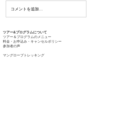
以前にご予約済みの方は、改
コメントを追加…
台風８号接近に
定前の料金のままです。 料金
い
の値上げは苦しい判断でした
が、プログラムの質をより一
ツアー&プログラムについて
層、高めていきますので、ご
ツアー＆プログラムのメニュー
理解賜りますようお願い申し
料金・お申込み・キャンセルポリシー
​参加者の声
上げます
マングローブトレッキング
マングローブカヤック
ジャングルトレッキング
森のトレッキング
歴史の森トレッキング
バードウォッチング
リーフトレッキング
ナイト
プログラム
​ホタルのナイトプログラム
島ごはん
期間限定・ウミショウブ
教育旅行について
教育旅行のメニュー
教育旅行・
環
境教育プログラムレポート
​参加者の声ー教育旅行