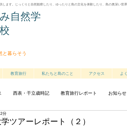
供します。じっくりと自然観察したり、ゆったりと島の文化を体験したり
、島の奥深い世
み自然学
校
然と暮らそう
教育旅行
私たちと島のこと
アクセス
よ
ス
西表・干立歳時記
教育旅行レポート
お知らせ
 2分
大学ツアーレポート（２）