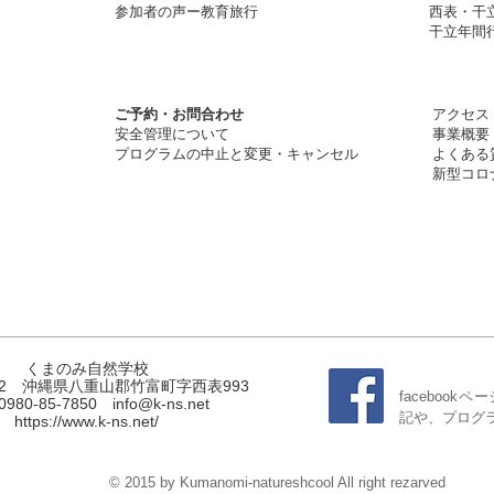
​参加者の声ー教育旅行
​西表・干
干立年間行
ご予約・お問合わ
せ
アクセス
安全管理について
​事業概要
​プログラムの中止と変更・キャンセル
よくある
新型コロ
くまのみ自然学校
542 沖縄県八重山郡竹富町字西表993
faceboo
.0980-85-7850
info@k-ns.net
記や、プログ
https://www.k-ns.net/
© 2015 by Kumanomi-natureshcool All right rezarved