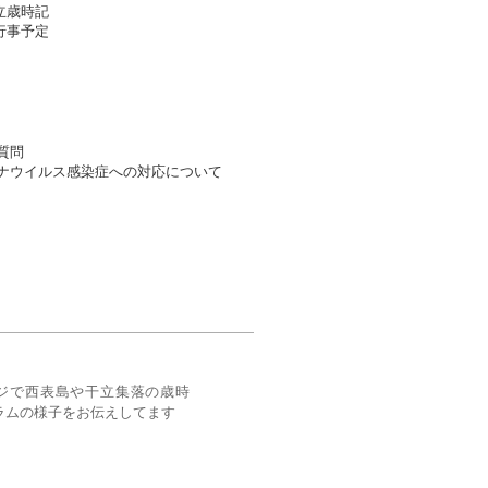
立歳時記
事予定​
質問
ナウイルス感染症への対応について
kページで西表島や干立集落の歳時
ラムの様子をお伝えしてます