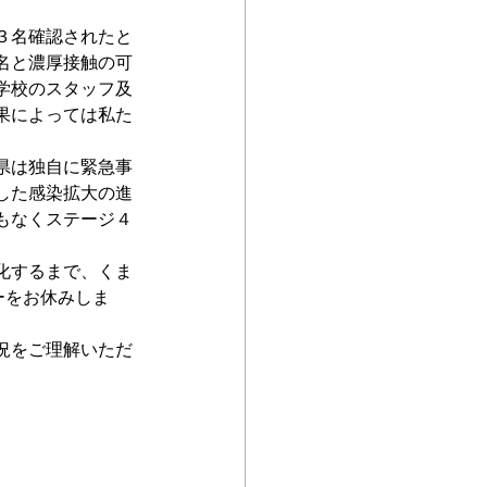
３名確認されたと
名と濃厚接触の可
学校のスタッフ及
果によっては私た
県は独自に緊急事
した感染拡大の進
もなくステージ４
化するまで、くま
ーをお休みしま
況をご理解いただ