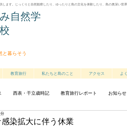
供します。じっくりと自然観察したり、ゆったりと島の文化を体験したり
、島の奥深い世
み自然学
校
然と暮らそう
教育旅行
私たちと島のこと
アクセス
よ
ス
西表・干立歳時記
教育旅行レポート
お知らせ
2分
ナ感染拡大に伴う休業