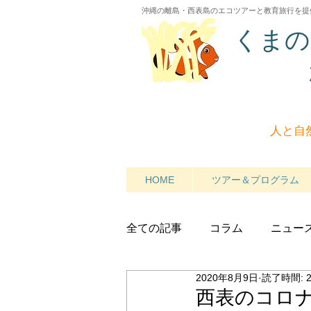
沖縄の離島・西表島のエコツアーと教育旅行を提
くまの
人と自
HOME
ツアー＆プログラム
全ての記事
コラム
ニュー
2020年8月9日
読了時間: 
西表のコロ