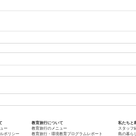
て
教育旅行について
私たちと島
ュー
教育旅行のメニュー
スタッフ
ルポリシー
教育旅行・
環
境教育プログラムレポート
​島の暮ら