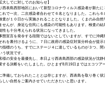
拡大してに対してのお知らせ】
り西表島西部地区において新型コロナウィルス感染者が新たに
これで一次、二次感染者合わせて６名となりました。これら６
検査が１０日から実施されることとなりました。くまのみ自然
ませんが、身近な住民にも感染の可能性もあります。検査の結
能性も十分考えられる状況になってきました。
事態宣言を発令する段階ではないとしていますが、すでに沖縄
それを裏付けるように、７日に政府の感染症対策分科会が提示
の指標のうち、すでにステージ４に達しているものが３つ、間
いう状況です。
客様の安全を最優先し、本日より西表島西部の感染状況が沈静
業する決断をいたしました。ひとまず8月19日まではエコツア
に準備しておられたこととは存じますが、西表島を取り巻く状
らしい自然をご案内させていただきたいと思います。