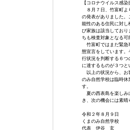
【コロナウイルス感染
　８月７日、竹富町よ
の発表がありました。
能性のある住民に対し
び家族は該当しており
ちも検査対象となる可
　竹富町ではまだ緊急
態宣言をしています。
行状況を判断する６つ
に達するものが３つと
　以上の状況から、お
のみ自然学校は臨時休
す。
　夏の西表島を楽しみ
き、次の機会には素晴
令和２年８月９日
くまのみ自然学校
代表　伊谷　玄