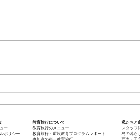
て
教育旅行について
私たちと島
ュー
教育旅行のメニュー
スタッフ
ルポリシー
教育旅行・
環
境教育プログラムレポート
​島の暮ら
​参加者の声ー教育旅行
​西表・干