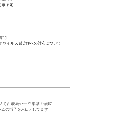
事予定​
質問
ナウイルス感染症への対応について
kページで西表島や干立集落の歳時
ラムの様子をお伝えしてます