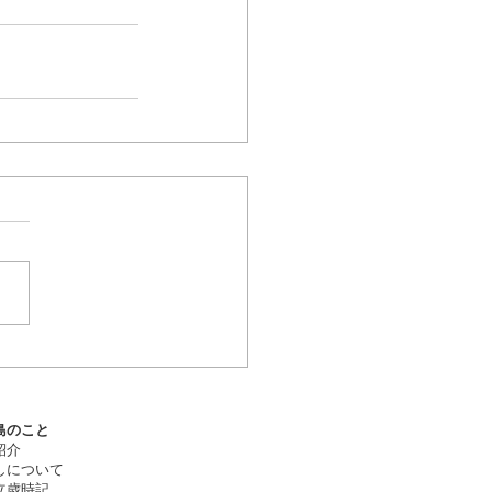
のこと​
紹介
しについて
立歳時記