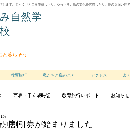
供します。じっくりと自然観察したり、ゆったりと島の文化を体験したり
、島の奥深い世
み自然学
校
然と暮らそう
教育旅行
私たちと島のこと
アクセス
よ
ス
西表・干立歳時記
教育旅行レポート
お知らせ
 1分
特別割引券が始まりました