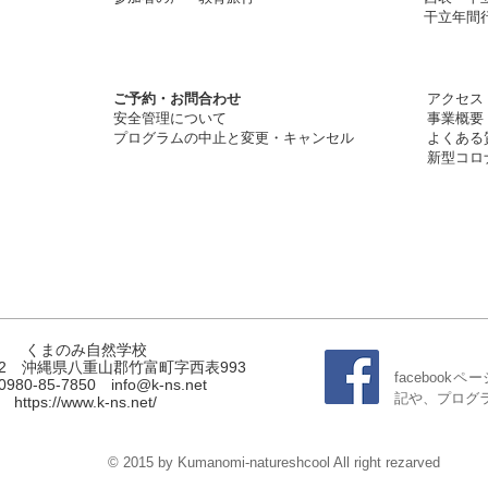
干立年間行
ご予約・お問合わ
せ
アクセス
安全管理について
​事業概要
​プログラムの中止と変更・キャンセル
よくある
新型コロ
くまのみ自然学校
542 沖縄県八重山郡竹富町字西表993
faceboo
.0980-85-7850
info@k-ns.net
記や、プログ
https://www.k-ns.net/
© 2015 by Kumanomi-natureshcool All right rezarved