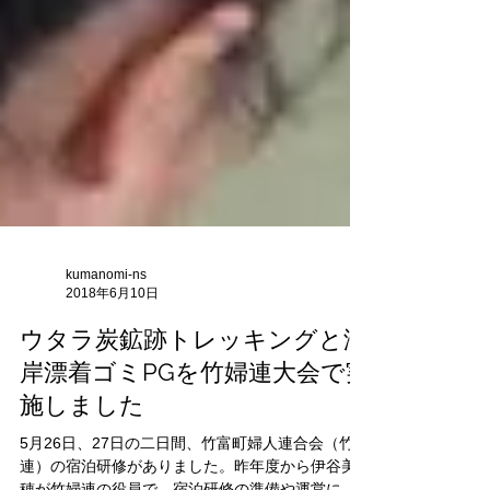
kumanomi-ns
2018年6月10日
ウタラ炭鉱跡トレッキングと海
岸漂着ゴミPGを竹婦連大会で実