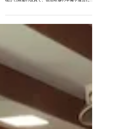
施しました
5月26日、27日の二日間、竹富町婦人連合会（竹婦
連）の宿泊研修がありました。昨年度から伊谷美
穂が竹婦連の役員で、宿泊研修の準備や運営に携
わっていました。その中で、くまのみ的に関係あ
るものをご紹介します。 分科会「歴史の森トレッ
キング〜ウタラ炭鉱跡に行こう」 講師：伊谷
玄...