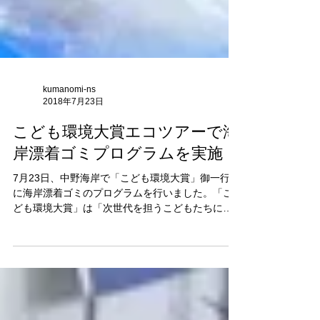
kumanomi-ns
2018年7月23日
こども環境大賞エコツアーで海
岸漂着ゴミプログラムを実施
7月23日、中野海岸で「こども環境大賞」御一行様
に海岸漂着ゴミのプログラムを行いました。「こ
ども環境大賞」は「次世代を担うこどもたちに地
球環境保護に関心を持ってほしい」との思いか
ら、朝日新聞社と東京海上日動株式会社が共催で
始めた「環境」をテーマにした絵と作文のコンク
ールで、...