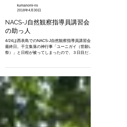
kumanomi-ns
2018年4月30日
NACS-J自然観察指導員講習会
の助っ人
4/24は西表島でのNACS-J自然観察指導員講習会の
最終日。干立集落の神行事「ユーニガイ（世願い
祭）」と日程が被ってしまったので、３日目だけ
講習会スタッフとして助っ人に入りました。 プロ
グラム・デザインという基本技術に初めて触れる
方も多かったようで、野外実習「自然観察会の...